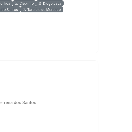
o Tica
Clebinho
Diogo Japa
aldo Santos
Tarcísio do Mercado
Ferreira dos Santos