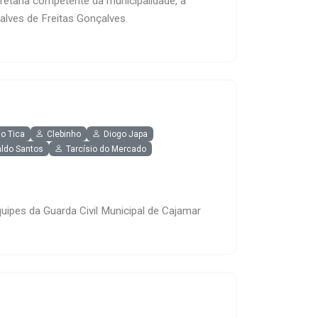
retaria competente da municipalidade, a
alves de Freitas Gonçalves.
o Tica
Clebinho
Diogo Japa
aldo Santos
Tarcísio do Mercado
ipes da Guarda Civil Municipal de Cajamar