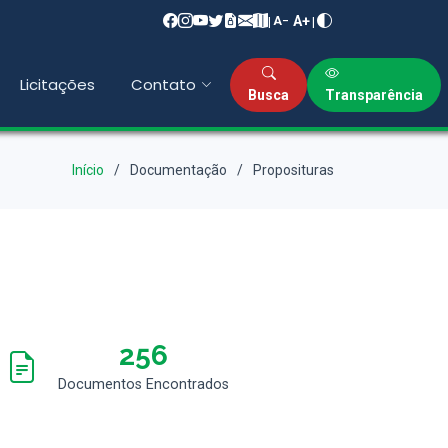
A+
|
|
A−
Licitações
Contato
Busca
Transparência
Início
Documentação
Proposituras
256
Documentos Encontrados