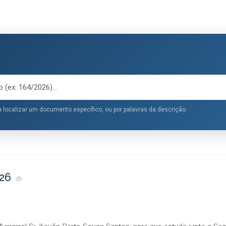
 localizar um documento específico, ou por palavras da descrição.
026