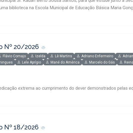
unicipal Sr. Kauãn Berto Sousa Santos, para que estude junto a Sec
 uma biblioteca na Escola Municipal de Educação Básica Maria Gonç
o Nº 20/2026
Flávio Comajo
Izelda
Lê Martins
Adriano Enfermeiro
Adrian
mingues
Lele Aprígio
Mané do América
Marcelo do Gás
Rein
edicação extrema ao cumprimento do dever demonstrados pelas equ
o Nº 18/2026