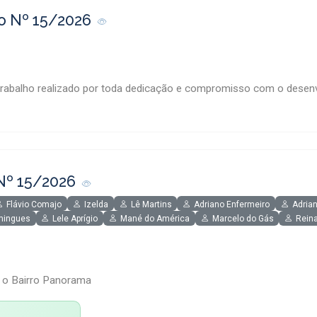
o Nº 15/2026
rabalho realizado por toda dedicação e compromisso com o desenv
Nº 15/2026
Flávio Comajo
Izelda
Lê Martins
Adriano Enfermeiro
Adrian
mingues
Lele Aprígio
Mané do América
Marcelo do Gás
Rein
o o Bairro Panorama