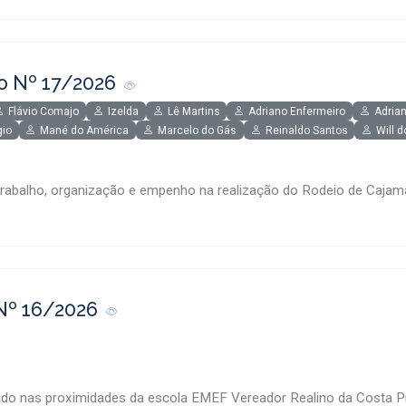
o Nº 17/2026
Flávio Comajo
Izelda
Lê Martins
Adriano Enfermeiro
Adrian
gio
Mané do América
Marcelo do Gás
Reinaldo Santos
Will 
rabalho, organização e empenho na realização do Rodeio de Cajam
Nº 16/2026
ado nas proximidades da escola EMEF Vereador Realino da Costa Pi