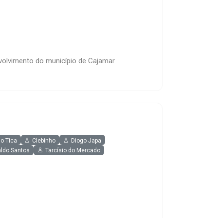
olvimento do município de Cajamar
o Tica
Clebinho
Diogo Japa
aldo Santos
Tarcísio do Mercado