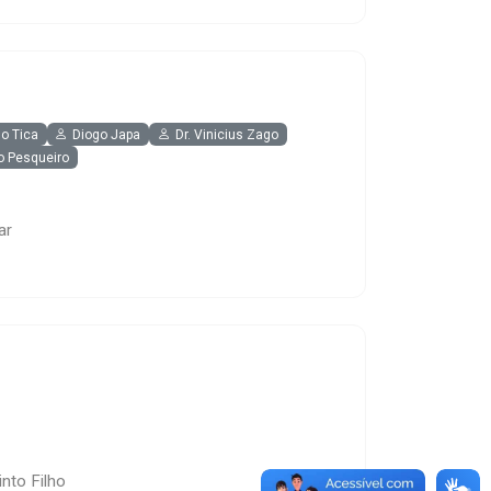
o Tica
Diogo Japa
Dr. Vinicius Zago
do Pesqueiro
ar
nto Filho