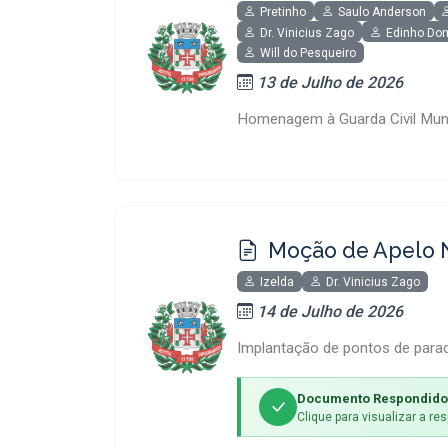
Pretinho
Saulo Anderson
Dr. Vinicius Zago
Edinho Do
Will do Pesqueiro
13 de Julho de 2026
Homenagem à Guarda Civil Muni
Moção de Apelo 
Izelda
Dr. Vinicius Zago
14 de Julho de 2026
Implantação de pontos de parada
Documento Respondido
Clique para visualizar a r