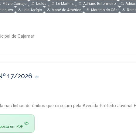
Flávio Comajo
Izelda
Lê Martins
Adriano Enfermeiro
Adrian
mingues
Lele Aprígio
Mané do América
Marcelo do Gás
Rein
cipal de Cajamar
Nº 17/2026
 nas linhas de ônibus que circulam pela Avenida Prefeito Juvenal 
esposta em PDF