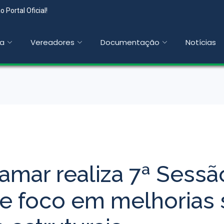
 Portal Oficial!
a
Vereadores
Documentação
Notícias
amar realiza 7ª Sessã
e foco em melhorias s