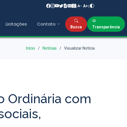
A+
|
|
A−
Licitações
Contato
Busca
Transparência
Início
Notícias
Visualizar Notícia
o Ordinária com
ociais,