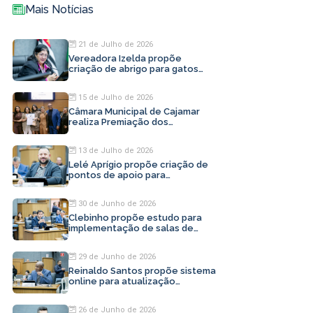
Mais Notícias
21 de Julho de 2026
Vereadora Izelda propõe
criação de abrigo para gatos
abandonados em Cajamar
15 de Julho de 2026
Câmara Municipal de Cajamar
realiza Premiação dos
Profissionais da Beleza
13 de Julho de 2026
Lelé Aprígio propõe criação de
pontos de apoio para
motoristas de aplicativo
30 de Junho de 2026
Clebinho propõe estudo para
implementação de salas de
inovação em Cajamar
29 de Junho de 2026
Reinaldo Santos propõe sistema
online para atualização
cadastral em Cajamar
26 de Junho de 2026