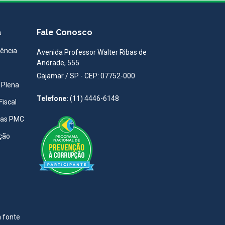
a
Fale Conosco
rência
Avenida Professor Walter Ribas de
Andrade, 555
Cajamar / SP - CEP: 07752-000
 Plena
Telefone:
(11) 4446-6148
Fiscal
tas PMC
ção
a fonte