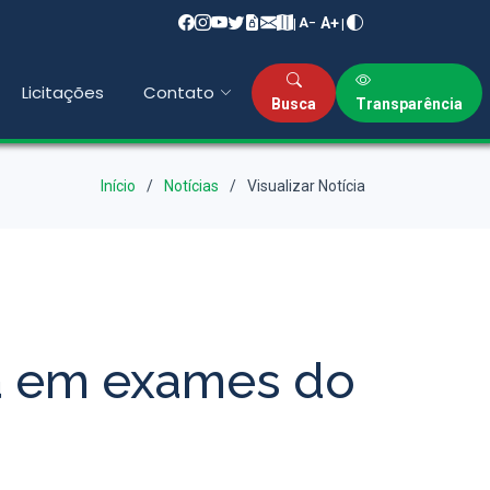
A+
|
|
A−
Licitações
Contato
Busca
Transparência
Início
Notícias
Visualizar Notícia
ra em exames do