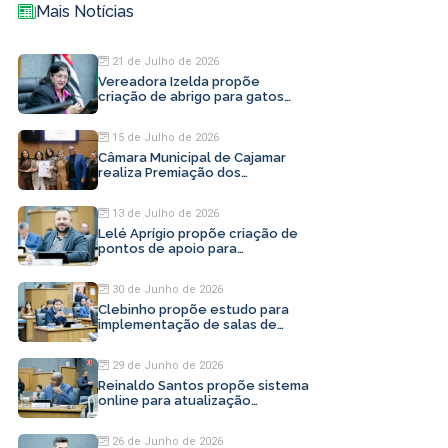
Mais Notícias
21 de Julho de 2026
Vereadora Izelda propõe
criação de abrigo para gatos
abandonados em Cajamar
15 de Julho de 2026
Câmara Municipal de Cajamar
realiza Premiação dos
Profissionais da Beleza
13 de Julho de 2026
Lelé Aprígio propõe criação de
pontos de apoio para
motoristas de aplicativo
30 de Junho de 2026
Clebinho propõe estudo para
implementação de salas de
inovação em Cajamar
29 de Junho de 2026
Reinaldo Santos propõe sistema
online para atualização
cadastral em Cajamar
26 de Junho de 2026