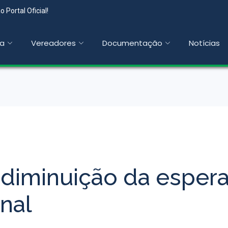
 Portal Oficial!
a
Vereadores
Documentação
Notícias
r diminuição da espe
nal