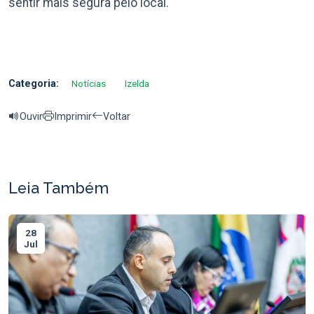
sentir mais segura pelo local.
Categoria:
Notícias
Izelda
Ouvir
Imprimir
Voltar
Leia Também
28
Jul