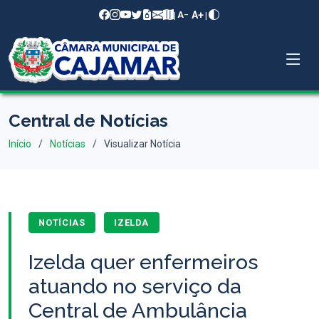
A+
|
|
A−
Central de Notícias
Início
Notícias
Visualizar Notícia
NOTÍCIAS
IZELDA
Izelda quer enfermeiros
atuando no serviço da
Central de Ambulância