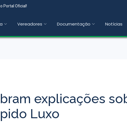
 Portal Oficial!
a
Vereadores
Documentação
Notícias
bram explicações so
apido Luxo