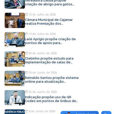
Vereadora Izelda propõe
criação de abrigo para gatos
abandonados em Cajamar
15 de Julho de 2026
Câmara Municipal de Cajamar
realiza Premiação dos
Profissionais da Beleza
13 de Julho de 2026
Lelé Aprígio propõe criação de
pontos de apoio para
motoristas de aplicativo
30 de Junho de 2026
Clebinho propõe estudo para
implementação de salas de
inovação em Cajamar
29 de Junho de 2026
Reinaldo Santos propõe sistema
online para atualização
cadastral em Cajamar
26 de Junho de 2026
Indicação propõe uso de QR
Codes em pontos de ônibus de
Cajamar
3 de Junho de 2026