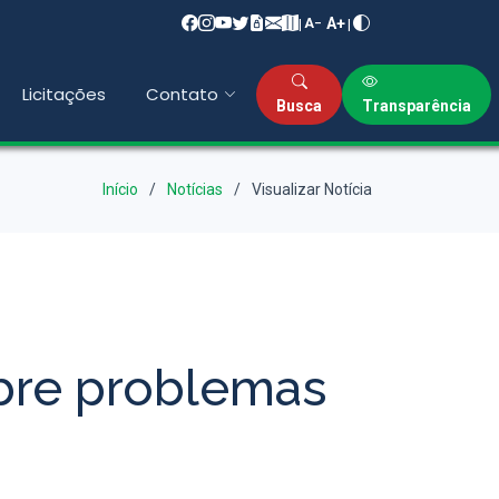
A+
|
|
A−
Licitações
Contato
Busca
Transparência
Início
Notícias
Visualizar Notícia
bre problemas