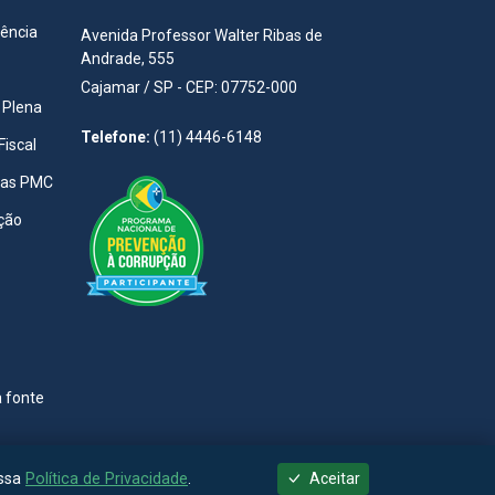
rência
Avenida Professor Walter Ribas de
Andrade, 555
Cajamar / SP - CEP: 07752-000
 Plena
Telefone:
(11) 4446-6148
Fiscal
tas PMC
ção
a fonte
ossa
Política de Privacidade
.
Aceitar