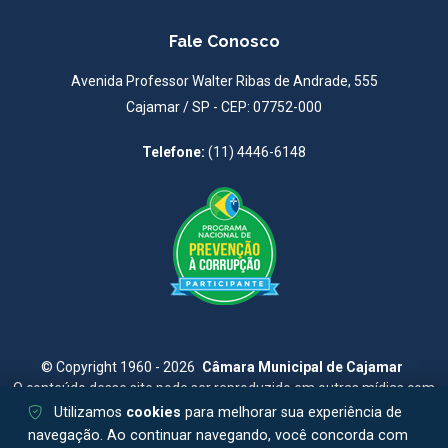
Fale Conosco
Avenida Professor Walter Ribas de Andrade, 555
Cajamar / SP - CEP: 07752-000
Telefone:
(11) 4446-6148
©
Copyright 1960 - 2026
Câmara Municipal de Cajamar
O conteúdo desse site pode ser reproduzido em outras mídias com
citação da fonte
Utilizamos
cookies
para melhorar sua experiência de
Site Desenvolvido e Hospedado por
Cajamar NET
navegação. Ao continuar navegando, você concorda com